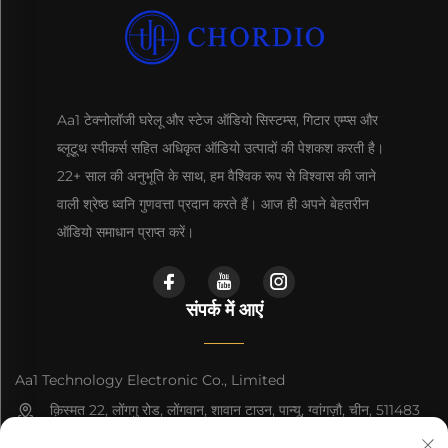
Aa1 टेक्नोलॉजी घरेलू और स्टेज ऑडियो सिस्टम्स, गिटार एम्प्स और
ब्लूटूथ स्पीकर्स सहित अधिकृत ऑडियो उत्पादों की पेशकश करती है।
22+ साल की अनुभूति के साथ, हम वैश्विक रूप से विश्वास की जाने
वाली श्रेष्ठ ध्वनि गुणवत्ता प्रदान करते हैं। आज ही अपने बेहतरीन
ऑडियो समाधान प्राप्त करें।
संपर्क में आएं
Aa1 Technology Electronic Co., Limited
क़िस्मत 22, लोंगगु रोड, लोंगवान, शावान टाउन, पान्यू, ग्वांगज़ौ, चीन, 511483