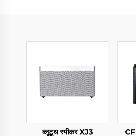
ब्लूटूथ स्पीकर XJ3
CF 