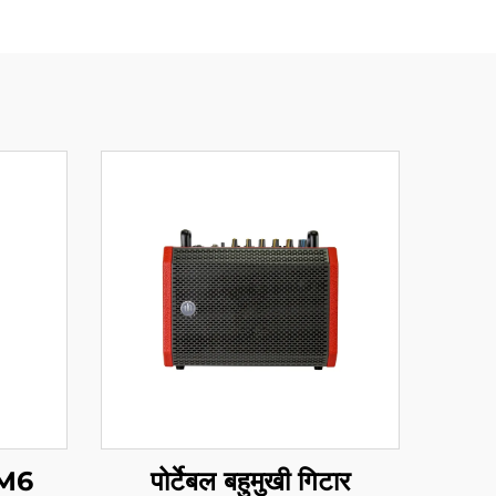
र M6
पोर्टेबल बहुमुखी गिटार