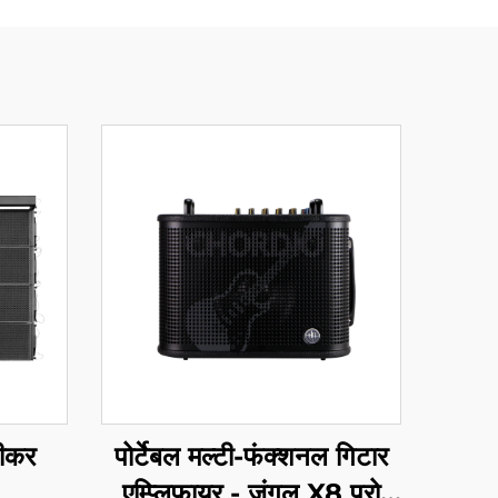
पीकर
पोर्टेबल मल्टी-फंक्शनल गिटार
एम्प्लिफायर - जंगल X8 प्रो