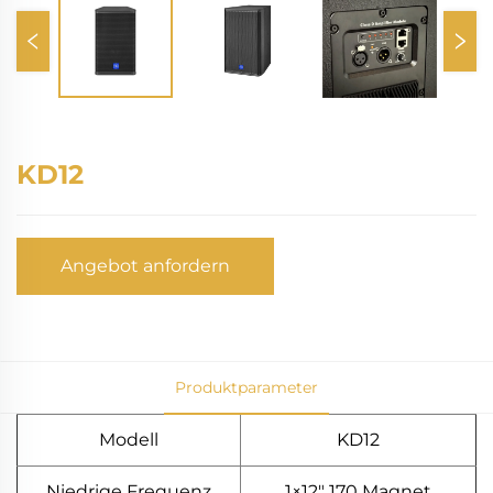
KD12
Angebot anfordern
Produktparameter
Modell
KD12
Niedrige Frequenz
1×12" 170 Magnet