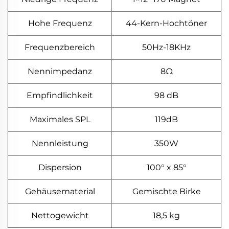
Hohe Frequenz
44-Kern-Hochtöner
Frequenzbereich
50Hz-18KHz
Nennimpedanz
8Ω
Empfindlichkeit
98 dB
Maximales SPL
119dB
Nennleistung
350W
Dispersion
100° x 85°
Gehäusematerial
Gemischte Birke
Nettogewicht
18,5 kg