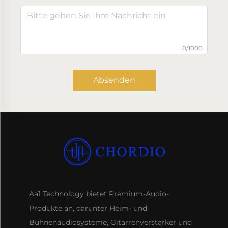
0/1000
Absenden
Aa1 Technology bietet Premium-Audio-
Produkte an, darunter Heim- und
Bühnenaudiosysteme, Gitarrenverstärker und